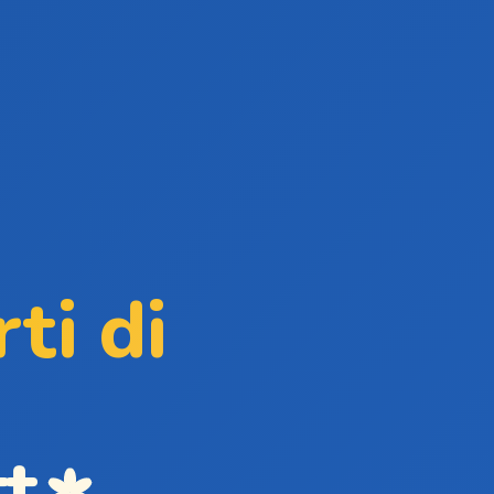
ti di
tt