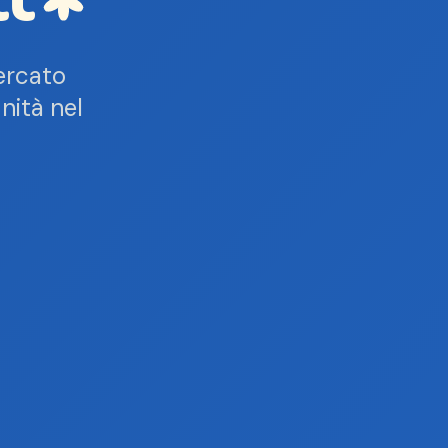
ercato
nità nel