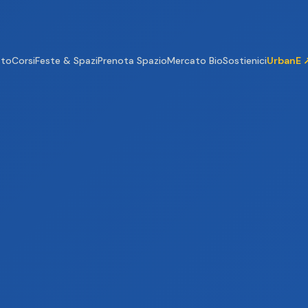
tto
Corsi
Feste & Spazi
Prenota Spazio
Mercato Bio
Sostienici
UrbanE 